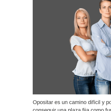
Opositar es un camino difícil y p
conseguir una plaza fija como fu