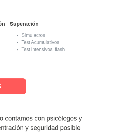
ón
Superación
Simulacros
Test Acumulativos
Test intensivos: flash
S
so contamos con psicólogos y
ntración y seguridad posible