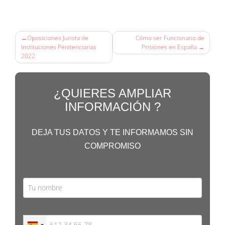
Navegación
Oposiciones Jurista de
Cómo ser Funcionario de
de
Instituciones Penitenciarias
Prisiones en España
2022
entradas
¿QUIERES AMPLIAR
INFORMACIÓN ?
DEJA TUS DATOS Y TE INFORMAMOS SIN
COMPROMISO