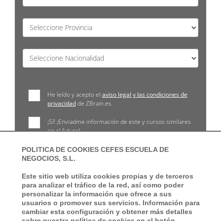
He leído y acepto el
aviso legal y las condiciones de
privacidad
de ZBrain.es
¡Sí! ¡Enviadme información de este y cursos similares
en el futuro!
POLITICA DE COOKIES CEFES ESCUELA DE
NEGOCIOS, S.L.
Este sitio web utiliza cookies propias y de terceros
para analizar el tráfico de la red, así como poder
personalizar la información que ofrece a sus
usuarios o promover sus servicios. Información para
cambiar esta configuración y obtener más detalles
sobre nuestra política de cookies en el botón